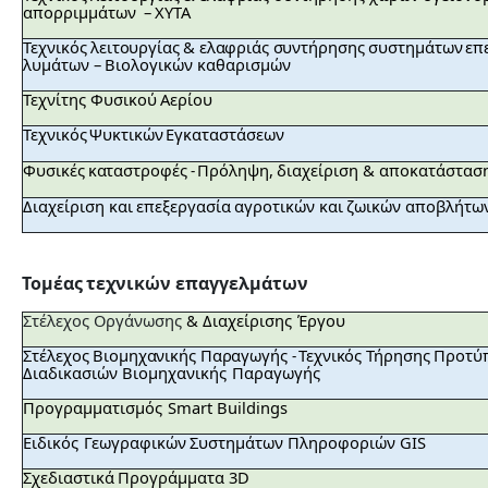
απορριμμάτων
–
ΧΥΤΑ
Τεχνικός
λειτουργίας
&
ελαφριάς
συντήρησης
συστημάτων
επ
λυμάτων
–
Βιολογικών
καθαρισμών
Τεχνίτης
Φυσικού
Αερίου
Τεχνικός
Ψυκτικών
Εγκαταστάσεων
Φυσικές
καταστροφές
Πρόληψη,
διαχείριση
&
αποκατάστασ
-
Διαχείριση
και
επεξεργασία
αγροτικών
και
ζωικών
αποβλήτω
Τομέας
τεχνικών
επαγγελμάτων
Στέλεχος Οργάνωσης
&
Διαχείρισης
Έργου
Στέλεχος
Βιομηχανικής
Παραγωγής
Τεχνικός
Τήρησης
Προτύ
-
Διαδικασιών
Βιομηχανικής
Παραγωγής
Προγραμματισμός
Smart
Buildings
Ειδικός
Γεωγραφικών
Συστημάτων Πληροφοριών
GIS
Σχεδιαστικά
Προγράμματα
3D