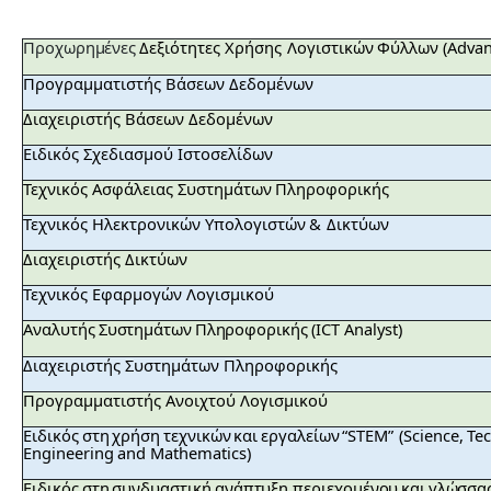
Προχωρημένες
Δεξιότητες
Χρήσης
Λογιστικών
Φύλλων
(Adva
Προγραμματιστής
Βάσεων
Δεδομένων
Διαχειριστής
Βάσεων
Δεδομένων
Ειδικός
Σχεδιασμού
Ιστοσελίδων
Τεχνικός Ασφάλειας
Συστημάτων
Πληροφορικής
Τεχνικός
Ηλεκτρονικών
Υπολογιστών
&
Δικτύων
Διαχειριστής
Δικτύων
Τεχνικός
Εφαρμογών
Λογισμικού
Αναλυτής
Συστημάτων
Πληροφορικής
(ICT
Analyst)
Διαχειριστής
Συστημάτων
Πληροφορικής
Προγραμματιστής
Ανοιχτού
Λογισμικού
Ειδικός
στη
χρήση
τεχνικών
και
εργαλείων
“STEM”
(Science,
Te
Engineering
and
Mathematics)
Ειδικός
στη
συνδυαστική
ανάπτυξη περιεχομένου
και
γλώσσα