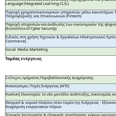
Language
Integrated
Learning
CLIL
)
-
Παροχή
χρηματοοικονομικών
υπηρεσιών
μέσω
καινοτόμων 
Πληροφορικής
και
Επικοινωνιών (
Fintech
)
Παροχή υπηρεσιών
και
ανάλυσης
των
οικονομικών
της
ψηφια
(
Economics
of
Cyber
Security
)
Ειδικός στη
χρήση
Τεχνικών
&
Εργαλείων
Ηλεκτρονικού
Εμπο
Commerce
)
Social
Media
Marketing
Τομέας
ενέργειας
Στέλεχος
τμήματος
Περιβαλλοντικής
Διαχείρισης
Ανανεώσιμες
Πηγές
Ενέργειας
(ΑΠΕ)
Κυκλική
Οικονομία:
το
νέο
μοντέλο
ανάπτυξης,
οικονομίας
κα
Θεσμικό &
νομικό
πλαίσιο στον
τομέα
της
Ενέργειας
-
Εξοικο
διαχείριση
ενεργειακών
πόρων
Τεχνικός
λειτουργίας
&
ελαφριάς
συντήρησης
χώρων
υγειονο