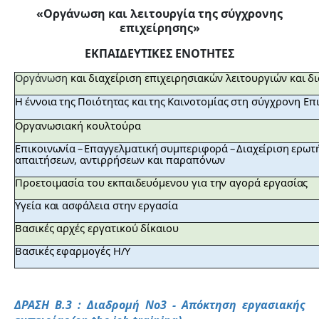
«Οργάνωση και λειτουργία της σύγχρονης
επιχείρησης»
ΕΚΠΑΙΔΕΥΤΙΚΕΣ ΕΝΟΤΗΤΕΣ
Οργάνωση
και
διαχείριση
επιχειρησιακών
λειτουργιών
και
δ
Η
έννοια
της
Ποιότητας
και
της
Καινοτομίας
στη
σύγχρονη
Επ
Οργανωσιακή
κουλτούρα
Επικοινωνία
–
Επαγγελματική
συμπεριφορά
–
Διαχείριση
ερωτ
απαιτήσεων,
αντιρρήσεων
και
παραπόνων
Προετοιμασία του εκπαιδευόμενου για την αγορά εργασίας
Υγεία και ασφάλεια στην εργασία
Βασικές αρχές εργατικού δίκαιου
Βασικές εφαρμογές Η/Y
ΔΡΑΣΗ Β.3 : Διαδρομή Νο3 - Απόκτηση εργασιακής