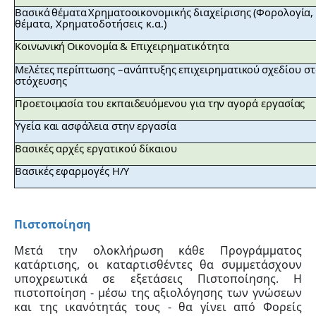
Βασικά
θέματα
Χρηματοοικονομικής
διαχείρισης
(Φορολογία,
θέματα,
Χρηματοδοτήσεις
κ.α.)
Κοινωνική
Οικονομία
&
Επιχειρηματικότητα
Μελέτες
περίπτωσης
–
ανάπτυξης
επιχειρηματικού
σχεδίου
στ
στόχευσης
Προετοιμασία του εκπαιδευόμενου για την αγορά εργασίας
Υγεία και ασφάλεια στην εργασία
Βασικές αρχές εργατικού δίκαιου
Βασικές εφαρμογές Η/Υ
Πιστοποίηση
Μετά την ολοκλήρωση κάθε Προγράμματος
κατάρτισης, οι καταρτισθέντες θα συμμετάσχουν
υποχρεωτικά σε εξετάσεις Πιστοποίησης. Η
πιστοποίηση - μέσω της αξιολόγησης των γνώσεων
και της ικανότητάς τους - θα γίνει από Φορείς