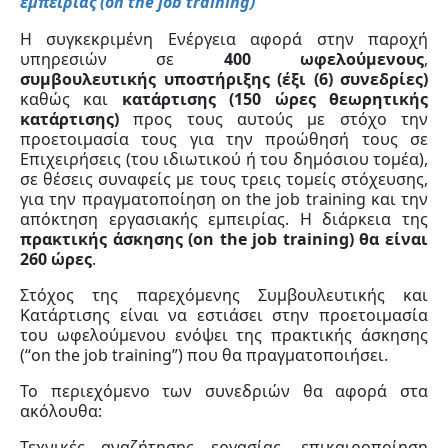
εμπειρίας (on the
job
training
)
Η συγκεκριμένη Ενέργεια αφορά στην παροχή
υπηρεσιών σε
400 ωφελούμενους
,
συμβουλευτικής υποστήριξης (έξι (6) συνεδρίες)
καθώς και
κατάρτισης (150 ώρες θεωρητικής
κατάρτισης)
προς τους αυτούς με στόχο την
προετοιμασία τους για την προώθησή τους σε
Επιχειρήσεις (του ιδιωτικού ή του δημόσιου τομέα),
σε θέσεις συναφείς με τους τρεις τομείς στόχευσης,
για την πραγματοποίηση on the job training και την
απόκτηση εργασιακής εμπειρίας. Η διάρκεια της
πρακτικής άσκησης (on the
job
training
) θα είναι
260 ώρες
.
Στόχος της παρεχόμενης Συμβουλευτικής και
Κατάρτισης είναι να εστιάσει στην προετοιμασία
του ωφελούμενου ενόψει της πρακτικής άσκησης
(“on the job training”) που θα πραγματοποιήσει.
Το περιεχόμενο των συνεδριών θα αφορά στα
ακόλουθα:
Τεχνικές αναζήτησης εργασίας, επικαιροποίηση