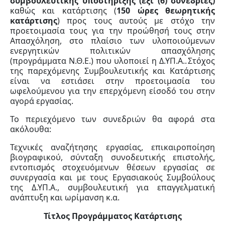
συμβουλευτικής
υποστήριξης (έξι (6) συνεδρίες)
καθώς και κατάρτισης (
150 ώρες θεωρητικής
κατάρτισης
) προς τους
αυτούς με στόχο την
προετοιμασία τους για την προώθησή τους στην
Απασχόληση, στο πλαίσιο των
υλοποιούμενων
ενεργητικών πολιτικών απασχόλησης
(προγράμματα Ν.Θ.Ε.) που υλοποιεί η Δ.ΥΠ.Α..
Στόχος
της παρεχόμενης Συμβουλευτικής και Κατάρτισης
είναι να εστιάσει στην προετοιμασία του
ωφελούμενου
για
την
επερχόμενη
είσοδό
του
στην
αγορά
εργασίας.
Το
περιεχόμενο
των
συνεδριών
θα
αφορά
στα
ακόλουθα:
Τεχνικές αναζήτησης εργασίας, επικαιροποίηση
βιογραφικού, σύνταξη συνοδευτικής επιστολής,
εντοπισμός
στοχευόμενων
θέσεων
εργασίας
σε
συνεργασία
και
με
τους
Εργασιακούς
Συμβούλους
της Δ.ΥΠ.Α.,
συμβουλευτική
για
επαγγελματική
ανάπτυξη
και
ωρίμανση
κ.α.
Τίτλος Προγράμματος Κατάρτισης