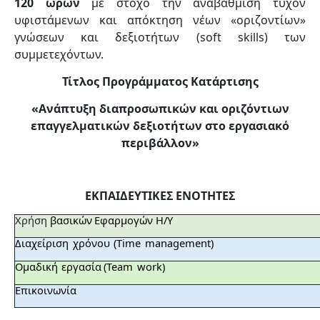
120 ωρών
με στόχο την αναβάθμιση τυχόν
υφιστάμενων και απόκτηση νέων «οριζοντίων»
γνώσεων και δεξιοτήτων (soft skills) των
συμμετεχόντων.
Τίτλος Προγράμματος Κατάρτισης
«Ανάπτυξη διαπροσωπικών και οριζόντιων
επαγγελματικών δεξιοτήτων στο εργασιακό
περιβάλλον»
ΕΚΠΑΙΔΕΥΤΙΚΕΣ ΕΝΟΤΗΤΕΣ
Χρήση
βασικών
Εφαρμογών
Η/Υ
Διαχείριση
χρόνου
(Time
management)
Ομαδική
εργασία
(Team
work)
Επικοινωνία