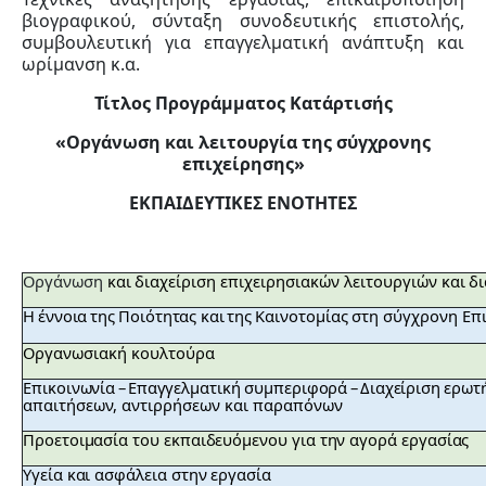
βιογραφικού, σύνταξη συνοδευτικής επιστολής,
συμβουλευτική για επαγγελματική ανάπτυξη και
ωρίμανση κ.α.
Τίτλος Προγράμματος Κατάρτισής
«Οργάνωση και λειτουργία της σύγχρονης
επιχείρησης»
ΕΚΠΑΙΔΕΥΤΙΚΕΣ ΕΝΟΤΗΤΕΣ
Οργάνωση
και
διαχείριση
επιχειρησιακών
λειτουργιών
και
δ
Η
έννοια
της
Ποιότητας
και
της
Καινοτομίας
στη
σύγχρονη
Επ
Οργανωσιακή
κουλτούρα
Επικοινωνία
–
Επαγγελματική
συμπεριφορά
–
Διαχείριση
ερωτ
απαιτήσεων,
αντιρρήσεων
και
παραπόνων
Προετοιμασία του εκπαιδευόμενου για την αγορά εργασίας
Υγεία και ασφάλεια στην εργασία