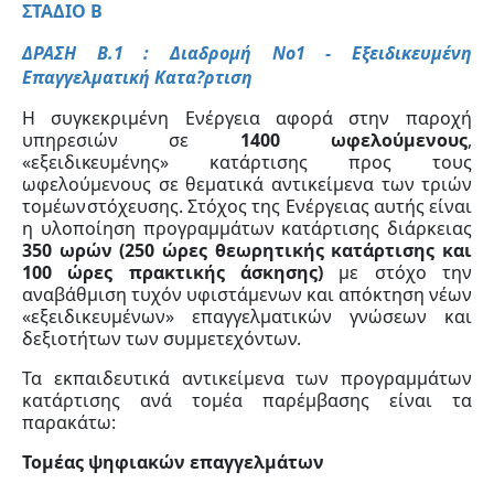
ΣΤΑΔΙΟ Β
ΔΡΑΣΗ Β.1 : Διαδρομή Νο1 - Εξειδικευμένη
Επαγγελματική Κατα?ρτιση
Η συγκεκριμένη Ενέργεια αφορά στην
παροχή
υπηρεσιών σε
1400 ωφελούμενους
,
«εξειδικευμένης»
κατάρτισης
προς
τους
ωφελούμενους
σε
θεματικά
αντικείμενα
των
τριών
τομέων
στόχευσης. Στόχος της Ενέργειας αυτής είναι
η υλοποίηση προγραμμάτων κατάρτισης διάρκειας
350 ωρών (250 ώρες θεωρητικής κατάρτισης και
100 ώρες πρακτικής άσκησης)
με στόχο την
αναβάθμιση τυχόν υφιστάμενων και απόκτηση νέων
«εξειδικευμένων» επαγγελματικών γνώσεων
και
δεξιοτήτων
των
συμμετεχόντων.
Τα εκπαιδευτικά αντικείμενα των προγραμμάτων
κατάρτισης ανά τομέα παρέμβασης είναι τα
παρακάτω:
Τομέας
ψηφιακών επαγγελμάτων