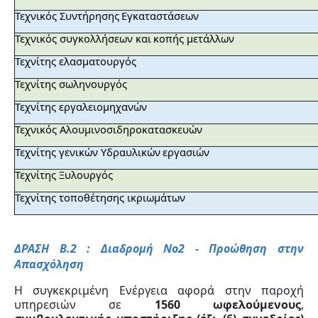
Τεχνικός
Συντήρησης
Εγκαταστάσεων
Τεχνικός
συγκολλήσεων
και
κοπής μετάλλων
Τεχνίτης
ελασματουργός
Τεχνίτης
σωληνουργός
Τεχνίτης
εργαλειομηχανών
Τεχνικός
Αλουμινοσιδηροκατασκευών
Τεχνίτης γενικών
Υδραυλικών
εργασιών
Τεχνίτης
Ξυλουργός
Τεχνίτης
τοποθέτησης
ικριωμάτων
ΔΡΑΣΗ Β.2 : Διαδρομή Νο2 - Προώθηση στην
Απασχόληση
Η συγκεκριμένη Ενέργεια αφορά στην παροχή
υπηρεσιών σε
1560 ωφελούμενους
,